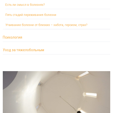
Есть ли смысл в болезнях?
Пять стадий переживания болезни
Утаивание болезни от близких – забота, героизм, страх?
Психология
Уход за тяжелобольным