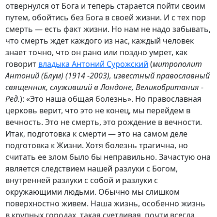
отвернулся от Бога и теперь старается пойти своим
путем, обойтись без Бога в своей жизни. И с тех пор
смерть — есть факт жизни. Но нам не надо забывать,
что смерть ждет каждого из нас, каждый человек
знает точно, что он рано или поздно умрет, как
говорит
владыка Антоний Сурожский
(
митрополит
Антоний (Блум) (1914 -2003), известный православный
священник, служивший в Лондоне, Великобритания -
Ред.
): «Это наша общая болезнь». Но православная
церковь верит, что это не конец, мы перейдем в
вечность. Это не смерть, это рождение в вечности.
Итак, подготовка к смерти — это на самом деле
подготовка к Жизни. Хотя болезнь трагична, но
считать ее злом было бы неправильно. Зачастую она
является следствием нашей разлуки с Богом,
внутренней разлуки с собой и разлуки с
окружающими людьми. Обычно мы слишком
поверхностно живем. Наша жизнь, особенно жизнь
в крупных городах, такая суетливая, почти всегда