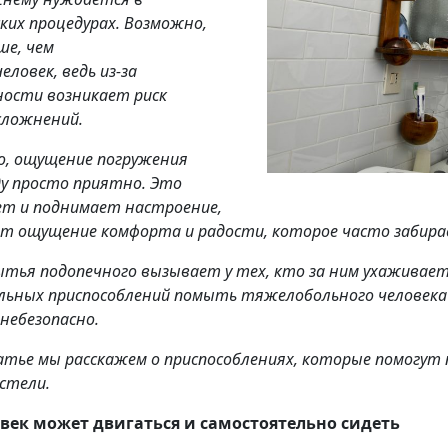
ских процедурах. Возможно,
ше, чем
еловек, ведь из-за
ости возникает риск
сложнений.
о, ощущение погружения
ду просто приятно. Это
ет и поднимает настроение,
т ощущение комфорта и радости, которое часто забира
ытья подопечного вызывает у тех, кто за ним ухаживает,
альных приспособлений помыть тяжелобольного человека
 небезопасно.
атье мы расскажем о приспособлениях, которые помогут п
остели.
овек может двигаться и самостоятельно сидеть