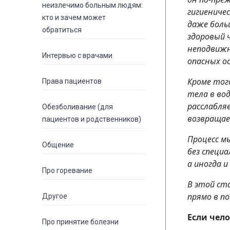
неизлечимо больным людям:
гигиениче
кто и зачем может
даже боль
обратиться
здоровый ч
неподвижн
Интервью с врачами
опасных о
Кроме тог
Права пациентов
тела в во
расслабля
Обезболивание (для
возвращае
пациентов и родственников)
Процесс м
Общение
без специ
а иногда и
Про горевание
В этой ст
прямо в п
Другое
Если чел
Про принятие болезни