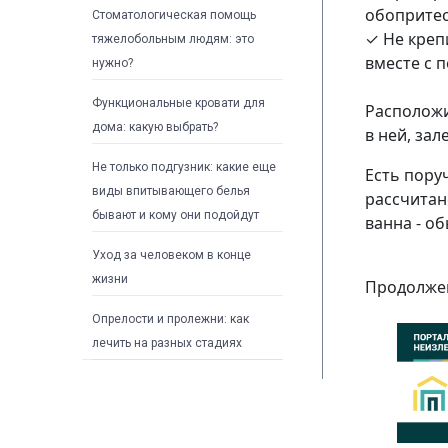
обопритес
Стоматологическая помощь
✓ Не креп
тяжелобольным людям: это
вместе с 
нужно?
Функциональные кровати для
Расположи
дома: какую выбрать?
в ней, зал
Не только подгузник: какие еще
Есть пору
виды впитывающего белья
рассчитан
бывают и кому они подойдут
ванна - об
Уход за человеком в конце
жизни
Продолжен
Опрелости и пролежни: как
лечить на разных стадиях